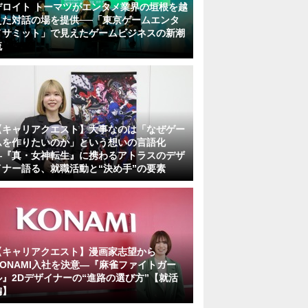
デロイト トーマツがエンタメ業界の垣根を越
えた対話の場を提供──「東京ゲームエンタ
メサミット」で見えたゲームビジネスの新潮
流
【キャリアクエスト】大事なのは「なぜゲー
ムを作りたいのか」という想いの言語化
―『真・女神転生』に携わるアトラスのデザ
イナー語る、就職活動と“決め手”の要素
【キャリアクエスト】漫画家志望から
KONAMI入社を決意―『麻雀ファイトガー
ル』2Dデザイナーの“進路の選び方”【就活
編】