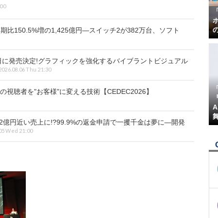
:00
比150.5%増の1,425億円―スイッチ2が382万台、ソフト
7日に発売決定!グラフィックを強化するバイブラントビジュアル
2026.08.06 Thu 21:30
視聴者を"お客様"に変える技術【CEDEC2026】
『
2億円近い売上に!?99.9%の返金申請で一攫千金は夢に―開発
05 Wed 21:00