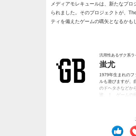
メディアモレキュールは、新たなプロジ
られました。そのプロジェクトが、The Acces
ティを備えたゲームの嚆矢となるかも
汎用性あるザク系ラ
蚩尤
1979年生まれの
ルも遊びますが、
のドヘタさなどから
波…！ ゲームの
他業種の記事もや
ールズモード』シ