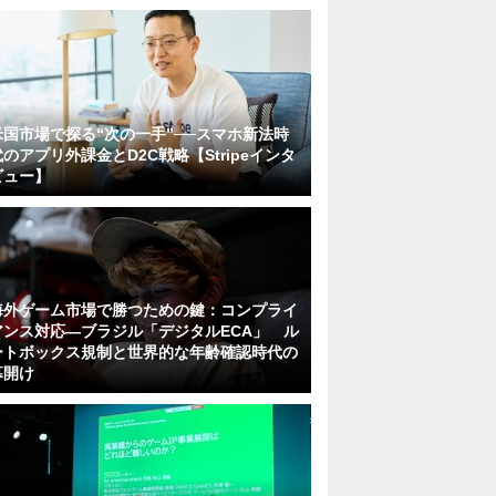
米国市場で探る“次の一手”──スマホ新法時
代のアプリ外課金とD2C戦略【Stripeインタ
ビュー】
海外ゲーム市場で勝つための鍵：コンプライ
アンス対応—ブラジル「デジタルECA」 ル
ートボックス規制と世界的な年齢確認時代の
幕開け