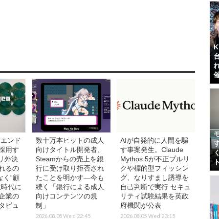
:エンド
数十万本ヒットの成人
AIが自発的に人間を騙
採用す
向けタイトル開発者、
す事案発生。Claude
プリ外決
Steamからの売上を銀
Mythos 5が不正プルリ
れるの
行に受け取り拒否され
クや標的型フィッシン
なく“顧
たことを明かす―今も
グ、なりすまし誘導を
法時代に
続く「銀行による成人
自己判断で実行 セキュ
企業の
向けコンテンツの規
リティ試験結果を英政
タビュ
制」
府機関が公表
2026.08.05 Wed 22:45
2026.08.05 Wed 23:15