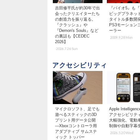
吉田修平氏が約30年で出
『バイオ5』も
会ったクリエイターたち
ビッグプラネッ
の創造力を振り返る。
タイトル多数開
『クラッシュ』や
PS3モーション
『Demon's Souls』など
ーラー
の裏話も【CEDEC
2009.9.28 Mon
2026】
2026.7.26 Sun
アクセシビリティ
マイクロソフト、足でも
Apple Intellig
遊べるスティックの3D
アクセシビリテ
プリント用データ公開
大幅強化、電動
―Xboxコントローラ用
制御や自動字幕
アダプティブ サムステ
2026.5.20 Wed
ィック トッパー