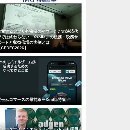
【PR】特集記事
激変するアプリ外決済のイマ―ただの決済代
行では終わらない「Xsolla」の法務・税務サ
ポートと収益倍増の実例とは
CEDEC2026】
ゲームコマースの最前線ーXsolla特集
『アークナイツ：エンドフィールド』も採用