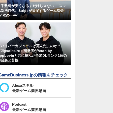
「手数料が安くなる」だけじゃない──スマ
ホ新法時代、Stripeが提案するゲーム課金
の"次の一手"
「ハイパーカジュアルは死んだ」のか？
Jigsolitaire』開発者がAxon by
AppLovinと共に挑んだ全米DLランク1位の
舞台裏と苦悩
GameBusiness.jpの情報をチェック
Alexaスキル
最新ゲーム業界動向
Podcast
最新ゲーム業界動向