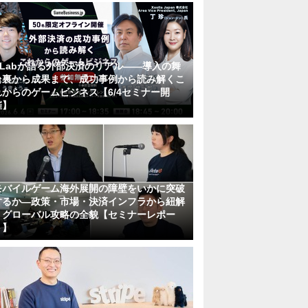
KLabが語る外部決済のリアル――導入の舞
台裏から成果まで、成功事例から読み解くこ
れからのゲームビジネス【6/4セミナー開
催】
モバイルゲーム海外展開の障壁をいかに突破
するか―政策・市場・決済インフラから紐解
くグローバル攻略の全貌【セミナーレポー
ト】