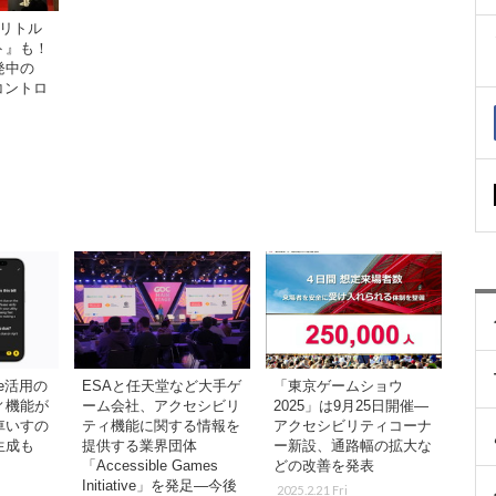
『リトル
ト』も！
発中の
コントロ
ence活用の
ESAと任天堂など大手ゲ
「東京ゲームショウ
ィ機能が
ーム会社、アクセシビリ
2025」は9月25日開催―
車いすの
ティ機能に関する情報を
アクセシビリティコーナ
生成も
提供する業界団体
ー新設、通路幅の拡大な
「Accessible Games
どの改善を発表
Initiative」を発足―今後
2025.2.21 Fri