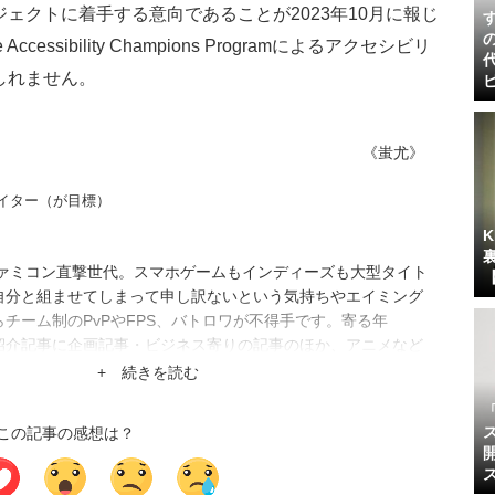
ェクトに着手する意向であることが2023年10月に報じ
sibility Champions Programによるアクセシビリ
しれません。
《蚩尤》
イター（が目標）
ファミコン直撃世代。スマホゲームもインディーズも大型タイト
自分と組ませてしまって申し訳ないという気持ちやエイミング
チーム制のPvPやFPS、バトロワが不得手です。寄る年
紹介記事に企画記事・ビジネス寄りの記事のほか、アニメなど
れそうだと判断した案件はなんでも請けています。任天堂『ガ
+ 続きを読む
リーズの新作待機勢。
この記事の感想は？