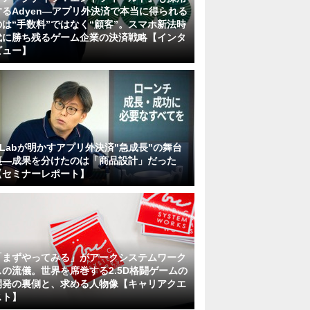
するAdyen―アプリ外決済で本当に得られる
のは“手数料”ではなく“顧客”。スマホ新法時
代に勝ち残るゲーム企業の決済戦略【インタ
ビュー】
KLabが明かすアプリ外決済"急成長"の舞台
裏―成果を分けたのは「商品設計」だった
【セミナーレポート】
「まずやってみる」がアークシステムワーク
スの流儀。世界を席巻する2.5D格闘ゲームの
開発の裏側と、求める人物像【キャリアクエ
スト】