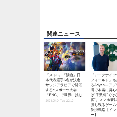
関連ニュース
『スト6』『餓狼』日
『アークナイツ
本代表選手6名が決定!
フィールド』も
サウジアラビアで開催
るAdyen―ア
するeスポーツ大会
済で本当に得ら
「ENC」で世界に挑む
は“手数料”では
客”。スマホ新
2026.08.04 Tue 22:15
勝ち残るゲーム
決済戦略【イン
ー】