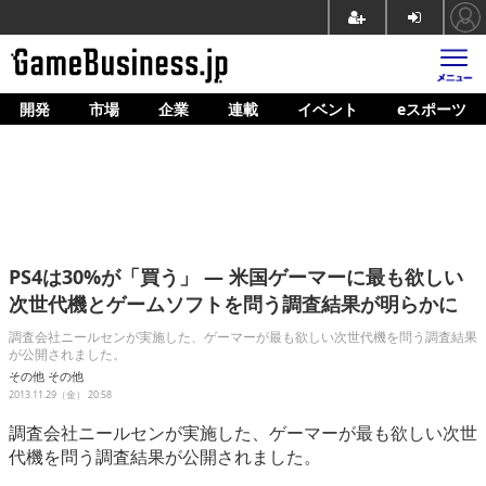
開発
市場
企業
連載
イベント
eスポーツ
ホーム
ゲーム開発
市場
マネタイズ
PS4は30%が「買う」 ― 米国ゲーマーに最も欲しい
企業動向
次世代機とゲームソフトを問う調査結果が明らかに
人材育成
調査会社ニールセンが実施した、ゲーマーが最も欲しい次世代機を問う調査結果
が公開されました。
産業政策
その他
その他
2013.11.29（金） 20:58
連載
調査会社ニールセンが実施した、ゲーマーが最も欲しい次世
代機を問う調査結果が公開されました。
イベント/セミナー