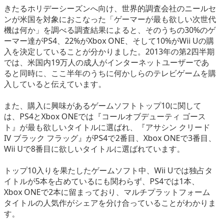
きたるホリデーシーズンへ向け、世界的調査会社のニールセ
eスポーツ
ンが米国を対象におこなった「ゲーマーが最も欲しい次世代
機は何か」を調べる調査結果によると、そのうちの30%のゲ
ーマー達がPS4、22%がXbox ONE、そして10%がWii Uの購
入を決定していることが分かりました。2013年の第2四半期
では、米国内19万人の成人がインターネットユーザーであ
ると同時に、ここ半年のうちに何かしらのテレビゲームを購
入していると伝えています。
また、購入に興味があるゲームソフトトップ10に関して
は、PS4とXbox ONEでは『コールオブデューティ ゴース
ト』が最も欲しいタイトルに選ばれ、『アサシン クリード
IV ブラック フラッグ』がPS4で2番目、Xbox ONEで3番目、
Wii Uで8番目に欲しいタイトルに選ばれています。
トップ10入りを果たしたゲームソフト中、Wii Uでは独占タ
イトルが5本を占めているにも関わらず、PS4では1本、
Xbox ONEで2本に留まっており、マルチプラットフォーム
タイトルの人気作がシェアを分け合っていることがわかりま
す。