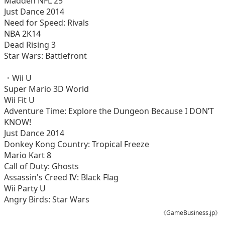
Madden NFL 25
Just Dance 2014
Need for Speed: Rivals
NBA 2K14
Dead Rising 3
Star Wars: Battlefront
・Wii U
Super Mario 3D World
Wii Fit U
Adventure Time: Explore the Dungeon Because I DON’T
KNOW!
Just Dance 2014
Donkey Kong Country: Tropical Freeze
Mario Kart 8
Call of Duty: Ghosts
Assassin's Creed IV: Black Flag
Wii Party U
Angry Birds: Star Wars
《GameBusiness.jp》