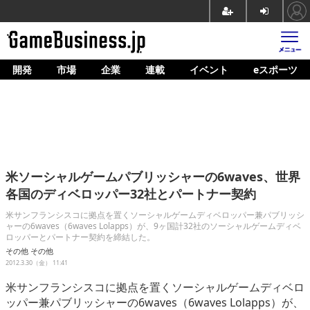
開発
市場
企業
連載
イベント
eスポーツ
ホーム
ゲーム開発
市場
マネタイズ
米ソーシャルゲームパブリッシャーの6waves、世界
企業動向
各国のディベロッパー32社とパートナー契約
人材育成
米サンフランシスコに拠点を置くソーシャルゲームディベロッパー兼パブリッシ
ャーの6waves（6waves Lolapps）が、9ヶ国計32社のソーシャルゲームディベ
ロッパーとパートナー契約を締結した。
産業政策
その他
その他
2012.3.30（金） 11:41
連載
米サンフランシスコに拠点を置くソーシャルゲームディベロ
イベント/セミナー
ッパー兼パブリッシャーの6waves（6waves Lolapps）が、