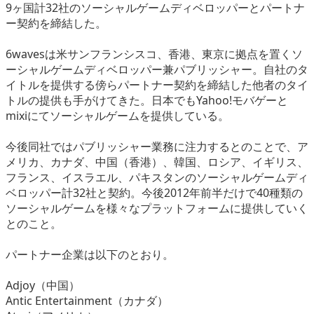
9ヶ国計32社のソーシャルゲームディベロッパーとパートナ
eスポーツ
ー契約を締結した。
6wavesは米サンフランシスコ、香港、東京に拠点を置くソ
ーシャルゲームディベロッパー兼パブリッシャー。自社のタ
イトルを提供する傍らパートナー契約を締結した他者のタイ
トルの提供も手がけてきた。日本でもYahoo!モバゲーと
mixiにてソーシャルゲームを提供している。
今後同社ではパブリッシャー業務に注力するとのことで、ア
メリカ、カナダ、中国（香港）、韓国、ロシア、イギリス、
フランス、イスラエル、パキスタンのソーシャルゲームディ
ベロッパー計32社と契約。今後2012年前半だけで40種類の
ソーシャルゲームを様々なプラットフォームに提供していく
とのこと。
パートナー企業は以下のとおり。
Adjoy（中国）
Antic Entertainment（カナダ）