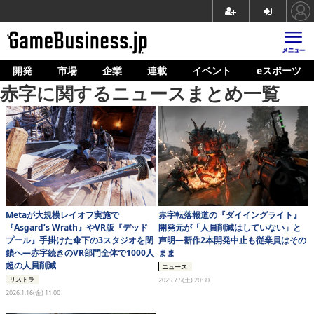
開発
市場
企業
連載
イベント
eスポーツ
ホーム
赤字に関するニュースまとめ一覧
ゲーム開発
市場
マネタイズ
企業動向
人材育成
Metaが大規模レイオフ実施で
赤字転落報道の『ダイイングライト』
『Asgard’s Wrath』やVR版『デッド
開発元が「人員削減はしていない」と
プール』手掛けた傘下の3スタジオを閉
声明―新作2本開発中止も従業員はその
産業政策
鎖へ―赤字続きのVR部門全体で1000人
まま
超の人員削減
ニュース
連載
リストラ
2025.7.5(土) 20:30
2026.1.16(金) 11:00
イベント/セミナー