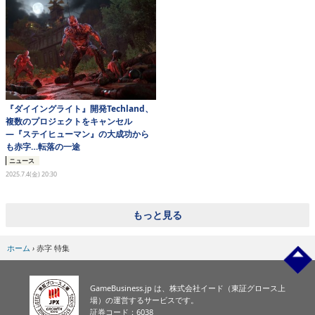
eスポーツ
『ダイイングライト』開発Techland、
複数のプロジェクトをキャンセル
―『ステイヒューマン』の大成功から
も赤字…転落の一途
ニュース
2025.7.4(金) 20:30
もっと見る
ホーム
›
赤字 特集
GameBusiness.jp は、株式会社イード（東証グロース上
場）の運営するサービスです。
証券コード：6038