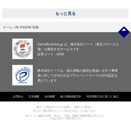
eスポーツ
もっと見る
ホーム
›
RE ENGINE 特集
GameBusiness.jp は、株式会社イード（東証グロース上
場）の運営するサービスです。
証券コード：6038
株式会社イードは、個人情報の適切な取扱いを行う事業
者に対して付与されるプライバシーマークの付与認定を
受けています。
お問合せ
広告掲載
会社概要
個人情報保護方針
特定商取引法に基づく表記
紹介した商品/サービスを購入、契約した場合に、
売上の一部が弊社サイトに還元されることがあります。
当サイトに掲載の記事・見出し・写真・画像の無断転載を禁じます。
Copyright © 2026 IID, Inc.