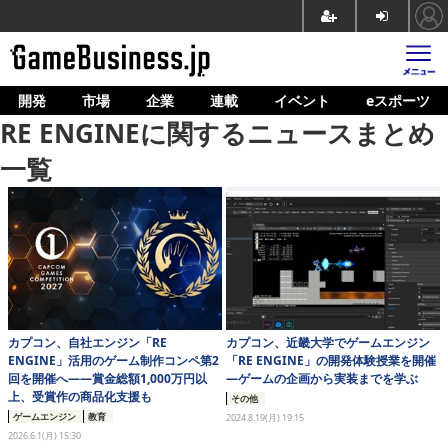
開発
市場
企業
連載
イベント
eスポーツ
ホーム
RE ENGINEに関するニュースまとめ
ゲーム開発
一覧
市場
マネタイズ
企業動向
人材育成
カプコン、自社エンジン「RE
カプコン、近畿大学でゲームエンジン
産業政策
ENGINE」活用のゲーム制作コンペ第2
「RE ENGINE」の開発体験授業を開催
回を開催へ――賞金総額1,000万円以
―ゲームの企画から実装までを学ぶ
連載
上、受賞作の商品化支援も
その他
ゲームエンジン
教育
2024.8.19(月) 19:15
イベント/セミナー
2026.6.1(月) 15:30