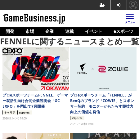
開発
市場
企業
連載
イベント
eスポーツ
ホーム
FENNELに関するニュースまとめ一覧
ゲーム開発
市場
マネタイズ
企業動向
人材育成
プロeスポーツチームFENNEL、ゲーマ
プロeスポーツチーム「FENNEL」が
ー就活生向け合同企業説明会「GC
BenQのブランド「ZOWIE」とスポン
EXPO」を岡山で7月開催
サー契約 モニターがもたらす競技力
産業政策
向上の価値を発信
キャリア
eSports
eSports
2026.5.14(木) 19:00
連載
2025.7.17(木) 19:00
イベント/セミナー