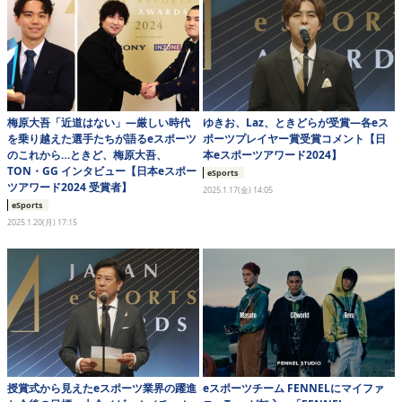
eスポーツ
梅原大吾「近道はない」―厳しい時代
ゆきお、Laz、ときどらが受賞―各eス
を乗り越えた選手たちが語るeスポーツ
ポーツプレイヤー賞受賞コメント【日
のこれから…ときど、梅原大吾、
本eスポーツアワード2024】
TON・GG インタビュー【日本eスポー
eSports
ツアワード2024 受賞者】
2025.1.17(金) 14:05
eSports
2025.1.20(月) 17:15
授賞式から見えたeスポーツ業界の躍進
eスポーツチーム FENNELにマイファ