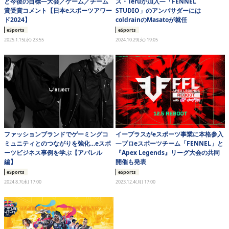
と今後の目標―大会／ゲーム／チーム
ス・Teruが加入―「FENNEL
賞受賞コメント【日本eスポーツアワー
STUDIO」のアンバサダーには
ド2024】
coldrainのMasatoが就任
eSports
eSports
2025.1.15(水) 23:55
2024.10.29(火) 19:05
ファッションブランドでゲーミングコ
イープラスがeスポーツ事業に本格参入
ミュニティとのつながりを強化…eスポ
―プロeスポーツチーム「FENNEL」と
ーツビジネス事例を学ぶ【アパレル
『Apex Legends』リーグ大会の共同
編】
開催も発表
eSports
eSports
2024.8.7(水) 17:00
2023.12.4(月) 17:00