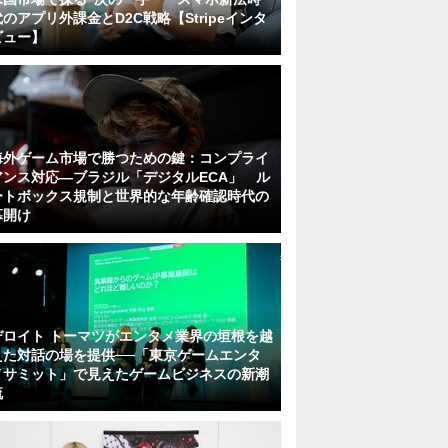
代のアプリ外課金とD2C戦略【Stripeインタ
ビュー】
海外ゲーム市場で勝つための鍵：コンプライ
アンス対応—ブラジル「デジタルECA」 ル
ートボックス規制と世界的な年齢確認時代の
幕開け
デロイト トーマツがエンタメ業界の垣根を越
えた対話の場を提供──「東京ゲームエンタ
メサミット」で見えたゲームビジネスの新潮
流