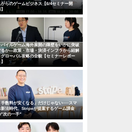
れからのゲームビジネス【6/4セミナー開
催】
モバイルゲーム海外展開の障壁をいかに突破
するか―政策・市場・決済インフラから紐解
くグローバル攻略の全貌【セミナーレポー
ト】
「手数料が安くなる」だけじゃない──スマ
ホ新法時代、Stripeが提案するゲーム課金
の"次の一手"