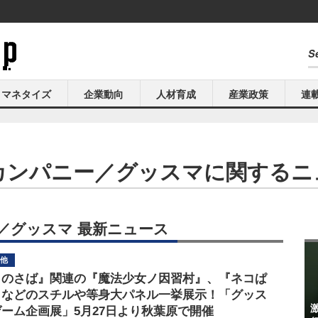
マネタイズ
企業動向
人材育成
産業政策
連
カンパニー／グッスマに関するニ
／グッスマ 最新ニュース
他
まのさば』関連の『魔法少女ノ因習村』、『ネコぱ
』などのスチルや等身大パネル一挙展示！「グッス
ーム企画展」5月27日より秋葉原で開催