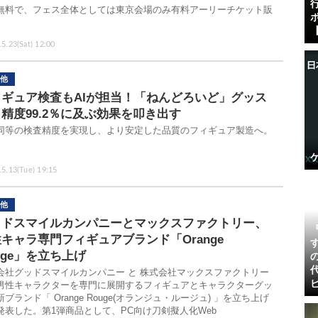
無料で、フェス全体としては東京会場のみ有料アーリーチケット販
【
5.23(Sat) 12:00
他
ィギュア検査もAIが担当！「ねんどろいど」グッス
精度99.2％に及ぶ効果を叩き出す
同等の検査精度を実現し、より安定した品質のフィギュア製造へ。
.5.13(Tue) 19:15
他
ッドスマイルカンパニーとマックスファクトリー、
キャラ専門フィギュアブランド「Orange
uge」を立ち上げ
会社グッドスマイルカンパニー と 株式会社マックスファクトリー
男性キャラクターを専門に展開するフィギュアとキャラクターグッ
ブランド「 Orange Rouge(オランジュ・ルージュ) 」を立ち上げ
発表した。第1弾商品として、PC向け刀剣擬人化Web