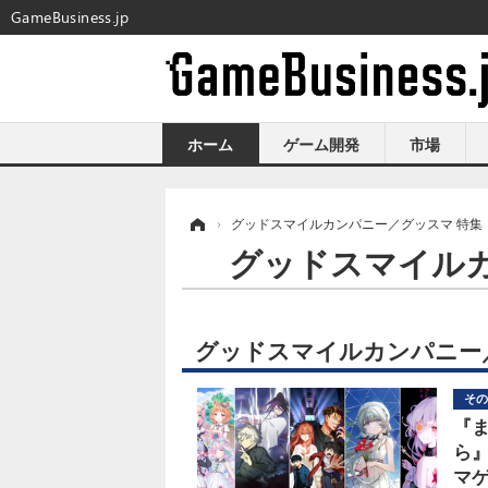
GameBusiness.jp
ホーム
ゲーム開発
市場
ホーム
›
グッドスマイルカンパニー／グッスマ 特集
グッドスマイル
グッドスマイルカンパニー
その
『
ら
マゲ