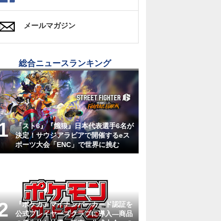
メールマガジン
総合ニュースランキング
『スト6』『餓狼』日本代表選手6名が
決定！サウジアラビアで開催するeス
ポーツ大会「ENC」で世界に挑む
『ポケカ』マイナンバーカード認証を
公式プレイヤーズクラブに導入―商品