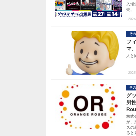
入場
売。
2026.
その
フ
マ、
人と
2025
その
グ
男性
Ro
株式
が、
ズの新
ると