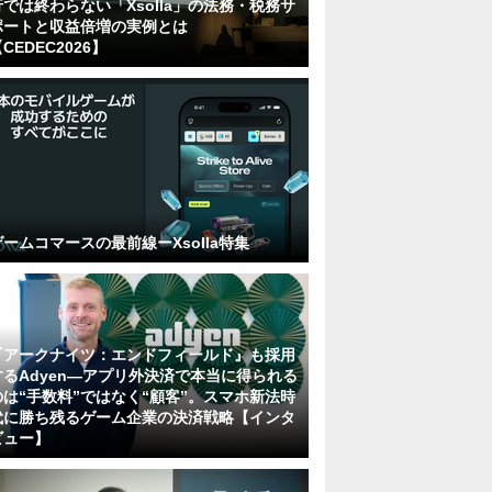
行では終わらない「Xsolla」の法務・税務サ
ポートと収益倍増の実例とは
CEDEC2026】
ゲームコマースの最前線ーXsolla特集
『アークナイツ：エンドフィールド』も採用
するAdyen―アプリ外決済で本当に得られる
のは“手数料”ではなく“顧客”。スマホ新法時
代に勝ち残るゲーム企業の決済戦略【インタ
ビュー】