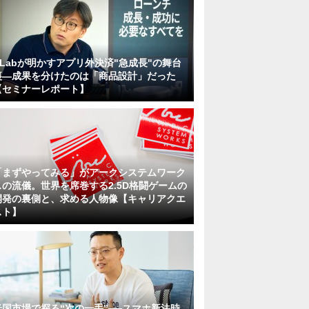
KLabが明かすアプリ外決済"急成長"の舞台
裏―成果を分けたのは「商品設計」だった
【セミナーレポート】
「まずやってみる」がアークシステムワーク
スの流儀。世界を席巻する2.5D格闘ゲームの
開発の裏側と、求める人物像【キャリアクエ
スト】
米国市場で探る“次の一手”──スマホ新法時