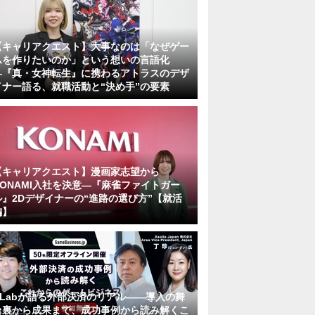
【キャリアクエスト】大事なのは「なぜゲー
ムを作りたいのか」という想いの言語化
―『真・女神転生』に携わるアトラスのデザ
イナー語る、就職活動と“決め手”の要素
【キャリアクエスト】漫画家志望から
KONAMI入社を決意―『麻雀ファイトガー
ル』2Dデザイナーの“進路の選び方”【就活
編】
KLabが語る外部決済のリアル――導入の舞
台裏から成果まで、成功事例から読み解くこ