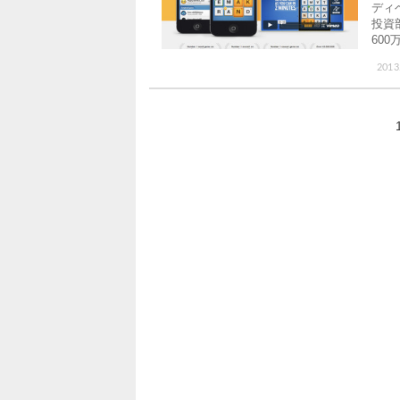
ディベ
投資部
60
2013