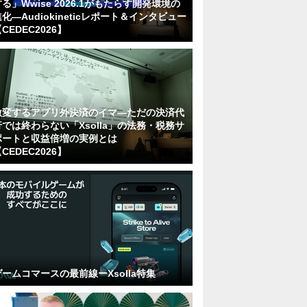
る」Wwise 2026.1がもたらす開発環境の
化―Audiokineticレポート＆インタビュー
CEDEC2026】
激変するアプリ外決済のイマ―ただの決済代
行では終わらない「Xsolla」の法務・税務サ
ポートと収益倍増の実例とは
CEDEC2026】
ゲームコマースの最前線ーXsolla特集