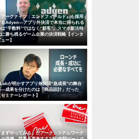
『アークナイツ：エンドフィールド』も採用
するAdyen―アプリ外決済で本当に得られる
のは“手数料”ではなく“顧客”。スマホ新法時
代に勝ち残るゲーム企業の決済戦略【インタ
ビュー】
KLabが明かすアプリ外決済"急成長"の舞台
裏―成果を分けたのは「商品設計」だった
【セミナーレポート】
「まずやってみる」がアークシステムワーク
スの流儀。世界を席巻する2.5D格闘ゲームの