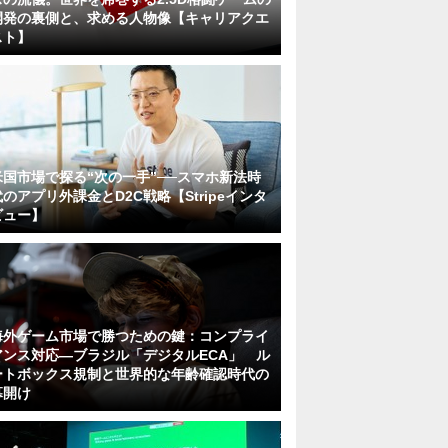
開発の裏側と、求める人物像【キャリアクエ
スト】
米国市場で探る“次の一手”──スマホ新法時
代のアプリ外課金とD2C戦略【Stripeインタ
ビュー】
海外ゲーム市場で勝つための鍵：コンプライ
アンス対応—ブラジル「デジタルECA」 ル
ートボックス規制と世界的な年齢確認時代の
幕開け