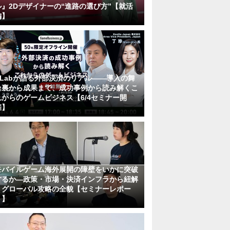
ル』2Dデザイナーの“進路の選び方”【就活
編】
KLabが語る外部決済のリアル――導入の舞
台裏から成果まで、成功事例から読み解くこ
れからのゲームビジネス【6/4セミナー開
催】
モバイルゲーム海外展開の障壁をいかに突破
するか―政策・市場・決済インフラから紐解
くグローバル攻略の全貌【セミナーレポー
ト】