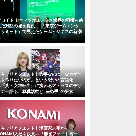
デロイト トーマツがエンタメ業界の垣根を越
えた対話の場を提供──「東京ゲームエンタ
メサミット」で見えたゲームビジネスの新潮
流
【キャリアクエスト】大事なのは「なぜゲー
ムを作りたいのか」という想いの言語化
―『真・女神転生』に携わるアトラスのデザ
イナー語る、就職活動と“決め手”の要素
【キャリアクエスト】漫画家志望から
KONAMI入社を決意―『麻雀ファイトガー