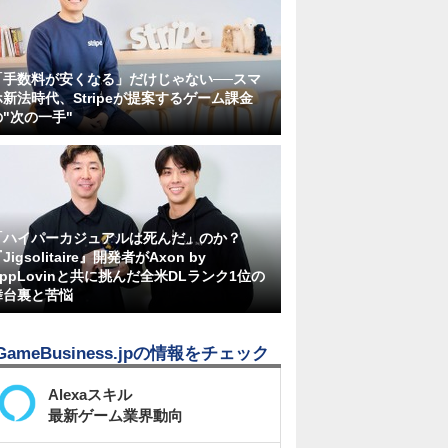
「手数料が安くなる」だけじゃない──スマ
ホ新法時代、Stripeが提案するゲーム課金
の"次の一手"
「ハイパーカジュアルは死んだ」のか？
Jigsolitaire』開発者がAxon by
AppLovinと共に挑んだ全米DLランク1位の
舞台裏と苦悩
GameBusiness.jpの情報をチェック
Alexaスキル
最新ゲーム業界動向