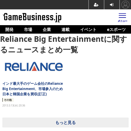
開発
市場
企業
連載
イベント
eスポーツ
ホーム
Reliance Big Entertainmentに関す
ゲーム開発
るニュースまとめ一覧
市場
マネタイズ
企業動向
インド最大手のゲーム会社のReliance
Big Entertainment、市場参入のため
人材育成
日本と韓国企業を買収(訂正)
その他
産業政策
2013.3.13(水) 20:36
連載
もっと見る
イベント/セミナー