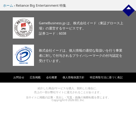
eスポーツ
ホーム
›
Reliance Big Entertainment 特集
GameBusiness.jp は、株式会社イード（東証グロース上
場）の運営するサービスです。
証券コード：6038
株式会社イードは、個人情報の適切な取扱いを行う事業
者に対して付与されるプライバシーマークの付与認定を
受けています。
お問合せ
広告掲載
会社概要
個人情報保護方針
特定商取引法に基づく表記
紹介した商品/サービスを購入、契約した場合に、
売上の一部が弊社サイトに還元されることがあります。
当サイトに掲載の記事・見出し・写真・画像の無断転載を禁じます。
Copyright © 2026 IID, Inc.