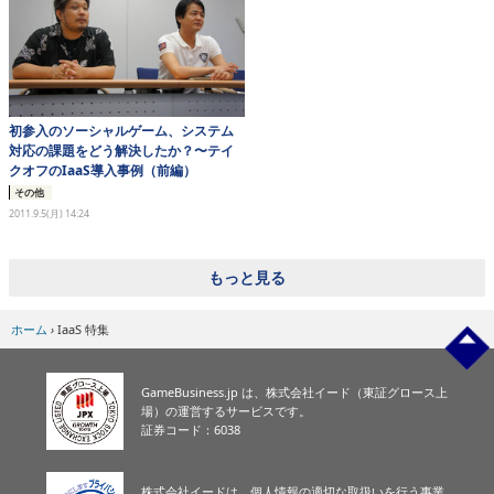
eスポーツ
初参入のソーシャルゲーム、システム
対応の課題をどう解決したか？〜テイ
クオフのIaaS導入事例（前編）
その他
2011.9.5(月) 14:24
もっと見る
ホーム
›
IaaS 特集
GameBusiness.jp は、株式会社イード（東証グロース上
場）の運営するサービスです。
証券コード：6038
株式会社イードは、個人情報の適切な取扱いを行う事業