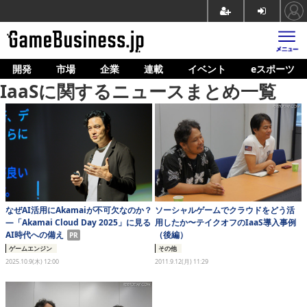
開発
市場
企業
連載
イベント
eスポーツ
ホーム
IaaSに関するニュースまとめ一覧
ゲーム開発
市場
マネタイズ
企業動向
人材育成
なぜAI活用にAkamaiが不可欠なのか？
ソーシャルゲームでクラウドをどう活
―「Akamai Cloud Day 2025」に見る
用したか〜テイクオフのIaaS導入事例
AI時代への備え
（後編）
PR
産業政策
その他
ゲームエンジン
2011.9.12(月) 11:29
2025.10.9(木) 12:00
連載
イベント/セミナー