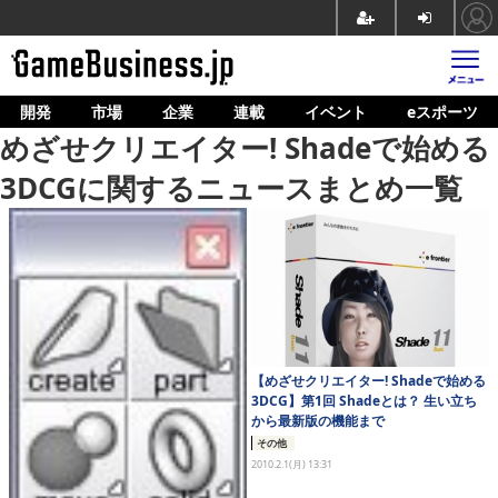
開発
市場
企業
連載
イベント
eスポーツ
ホーム
めざせクリエイター! Shadeで始める
ゲーム開発
3DCGに関するニュースまとめ一覧
市場
マネタイズ
企業動向
人材育成
【めざせクリエイター! Shadeで始める
産業政策
3DCG】第1回 Shadeとは？ 生い立ち
から最新版の機能まで
連載
その他
2010.2.1(月) 13:31
イベント/セミナー