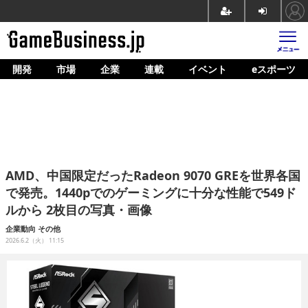
開発
市場
企業
連載
イベント
eスポーツ
ホーム
ゲーム開発
市場
マネタイズ
AMD、中国限定だったRadeon 9070 GREを世界各国
企業動向
で発売。1440pでのゲーミングに十分な性能で549ド
ルから 2枚目の写真・画像
人材育成
企業動向
その他
産業政策
2026.6.2（火） 11:15
連載
イベント/セミナー