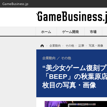
GameBusiness.jp
ホーム
ゲーム開発
市場
ホーム
›
企業動向
›
その他
›
記事
›
写真・画像
企業動向
その他
“美少女ゲーム復刻プ
「BEEP」の秋葉原
枚目の写真・画像