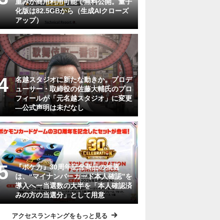
重みが商用利用可能で無料公開。量子
化版は82.5GBから（生成AIクローズ
アップ）
名越スタジオに新たな動きか。プロデ
ューサー・取締役の佐藤大輔氏のプロ
フィールが「元名越スタジオ」に変更
―公式声明は未だなし
『ポケカ』30周年記念商品の抽選
は、“マイナンバーカード本人確認”を
導入へー当選数の大半を「本人確認済
みの方の当選分」として用意
アクセスランキングをもっと見る