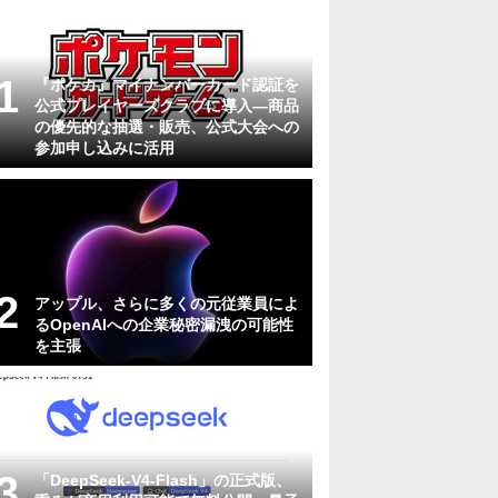
『ポケカ』マイナンバーカード認証を
公式プレイヤーズクラブに導入―商品
の優先的な抽選・販売、公式大会への
参加申し込みに活用
アップル、さらに多くの元従業員によ
るOpenAIへの企業秘密漏洩の可能性
を主張
「DeepSeek-V4-Flash」の正式版、