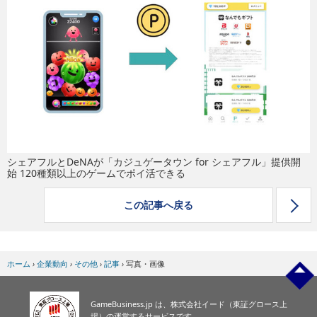
eスポーツ
シェアフルとDeNAが「カジュゲータウン for シェアフル」提供開
始 120種類以上のゲームでポイ活できる
この記事へ戻る
ホーム
›
企業動向
›
その他
›
記事
›
写真・画像
GameBusiness.jp は、株式会社イード（東証グロース上
場）の運営するサービスです。