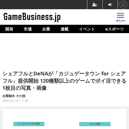
開発
市場
企業
連載
イベント
eスポーツ
ホーム
ゲーム開発
市場
マネタイズ
シェアフルとDeNAが「カジュゲータウン for シェア
企業動向
フル」提供開始 120種類以上のゲームでポイ活できる
1枚目の写真・画像
人材育成
企業動向
その他
産業政策
2026.4.23（木） 11:45
連載
イベント/セミナー