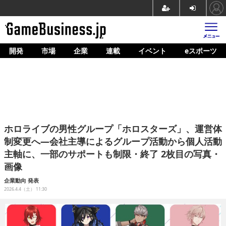
開発
市場
企業
連載
イベント
eスポーツ
ホーム
ゲーム開発
市場
マネタイズ
ホロライブの男性グループ「ホロスターズ」、運営体
企業動向
制変更へ―会社主導によるグループ活動から個人活動
主軸に、一部のサポートも制限・終了 2枚目の写真・
人材育成
画像
産業政策
企業動向
発表
2026.4.4（土） 11:30
連載
イベント/セミナー