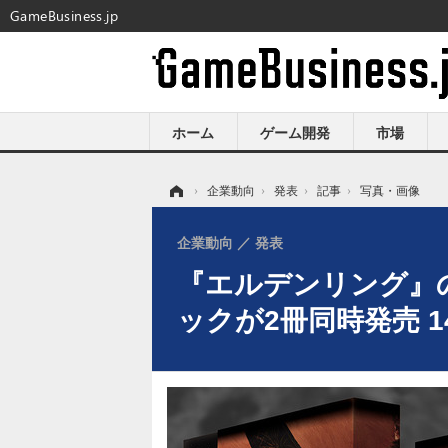
GameBusiness.jp
ホーム
ゲーム開発
市場
ホーム
›
企業動向
›
発表
›
記事
›
写真・画像
企業動向
発表
『エルデンリング』
ックが2冊同時発売 