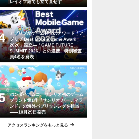
レイオフ経ても立て直せず
アプリブがゲーム特化のアワード「ア
プリブ Best Mobile Game Award
2026」設立―「GAME FUTURE
SUMMIT 2026」との連携、特別審査
員4名を発表
バンダイナムコ、サンリオ初のゲーム
ブランド第1作『サンリオ パーティラ
ンド』の海外パブリッシングを担当
——10月29日発売
アクセスランキングをもっと見る