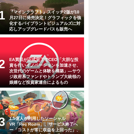
『マインクラフト』スイッチ2版が10
月27日に発売決定！グラフィックを強
化するバイブラントビジュアルズに対
応しアップグレードパスも販売へ
EA買収が正式完了でCEO「大胆な投
資を行いイノベーションを加速させ、
次世代のゲームと体験を構築」―サウ
ジ政府系ファンドやトランプ大統領の
娘婿など投資家連合によるもの
1.5億人が利用したソーシャル
VR「Rec Room」、サービス終了へ
ー「コストが常に収益を上回った」、