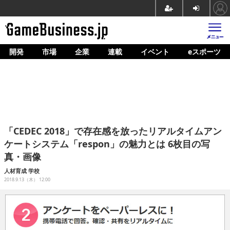
開発
市場
企業
連載
イベント
eスポーツ
ホーム
ゲーム開発
市場
マネタイズ
「CEDEC 2018」で存在感を放ったリアルタイムアン
企業動向
ケートシステム「respon」の魅力とは 6枚目の写
真・画像
人材育成
人材育成
学校
産業政策
2018.9.13（木） 12:00
連載
イベント/セミナー