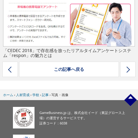
eスポーツ
「CEDEC 2018」で存在感を放ったリアルタイムアンケートシステ
ム「respon」の魅力とは
この記事へ戻る
ホーム
›
人材育成
›
学校
›
記事
›
写真・画像
GameBusiness.jp は、株式会社イード（東証グロース上
場）の運営するサービスです。
証券コード：6038