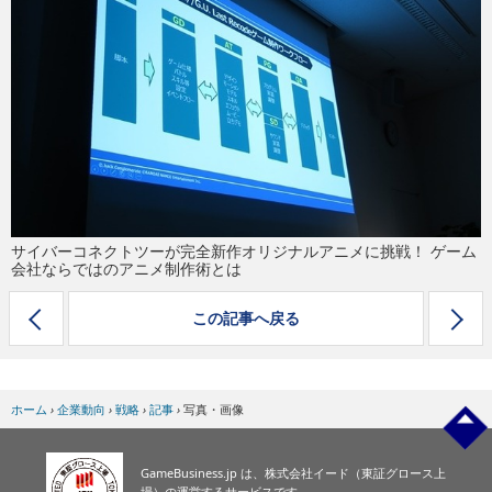
eスポーツ
サイバーコネクトツーが完全新作オリジナルアニメに挑戦！ ゲーム
会社ならではのアニメ制作術とは
この記事へ戻る
ホーム
›
企業動向
›
戦略
›
記事
›
写真・画像
GameBusiness.jp は、株式会社イード（東証グロース上
場）の運営するサービスです。