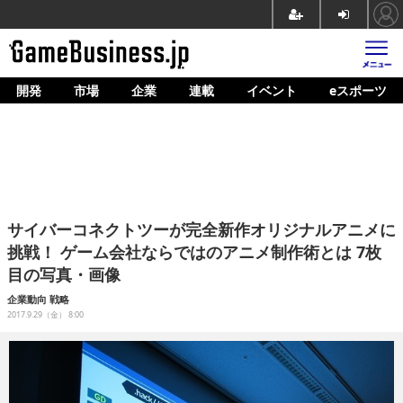
開発
市場
企業
連載
イベント
eスポーツ
ホーム
ゲーム開発
市場
マネタイズ
サイバーコネクトツーが完全新作オリジナルアニメに
企業動向
挑戦！ ゲーム会社ならではのアニメ制作術とは 7枚
目の写真・画像
人材育成
企業動向
戦略
産業政策
2017.9.29（金） 8:00
連載
イベント/セミナー