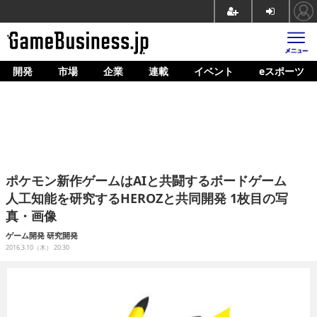
開発
市場
企業
連載
イベント
eスポーツ
ホーム
ゲーム開発
市場
マネタイズ
ポケモン新作ゲームはAIと共闘するボードゲーム
企業動向
人工知能を研究するHEROZと共同開発 1枚目の写
真・画像
人材育成
ゲーム開発
研究開発
産業政策
2016.3.10（木） 20:30
連載
イベント/セミナー