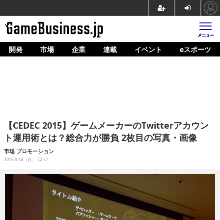
開発
市場
企業
連載
イベント
eスポーツ
ホーム
ゲーム開発
市場
マネタイズ
【CEDEC 2015】ゲームメーカーのTwitterアカウン
企業動向
ト運用術とは？総合力が勝負 2枚目の写真・画像
人材育成
市場
プロモーション
2015.9.14（月） 22:57
産業政策
連載
イベント/セミナー