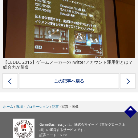
eスポーツ
【CEDEC 2015】ゲームメーカーのTwitterアカウント運用術とは？
総合力が勝負
この記事へ戻る
ホーム
›
市場
›
プロモーション
›
記事
›
写真・画像
GameBusiness.jp は、株式会社イード（東証グロース上
場）の運営するサービスです。
証券コード：6038