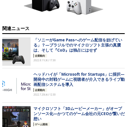
関連ニュース
「ソニーがGame Passへのゲーム配信を妨げてい
る」？―ブラジルでのマイクロソフト主張の真贋
は、そして『CoD』は独占にはせず
企業動向
2022.8.11(木) 17:30
ヘッドハイが「Microsoft for Startups」に採択―
開発中の対戦ゲームに視聴者が介入できるライブ動
画配信システムを導入
企業動向
2022.7.20(水) 12:30
マイクロソフト「3Dムービーメーカー」がオープ
ンソース化―かつてのゲーム会社の元CEOが繋いだ
想い
ゲーム開発