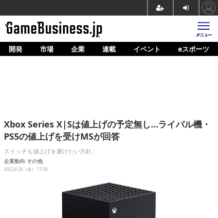
開発
市場
企業
連載
イベント
eスポーツ
ホーム
ゲーム開発
市場
マネタイズ
Xbox Series X|Sは値上げの予定無し…ライバル機・
企業動向
PS5の値上げを受けMSが回答
人材育成
スイッチも値上げを避けたい方針。
企業動向
その他
産業政策
2022.8.26（金） 17:30
連載
イベント/セミナー