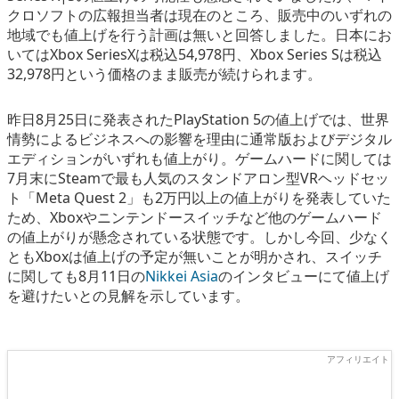
クロソフトの広報担当者は現在のところ、販売中のいずれの
地域でも値上げを行う計画は無いと回答しました。日本にお
いてはXbox SeriesXは税込54,978円、Xbox Series Sは税込
32,978円という価格のまま販売が続けられます。
昨日8月25日に発表されたPlayStation 5の値上げでは、世界
情勢によるビジネスへの影響を理由に通常版およびデジタル
エディションがいずれも値上がり。ゲームハードに関しては
7月末にSteamで最も人気のスタンドアロン型VRヘッドセッ
ト「Meta Quest 2」も2万円以上の値上がりを発表していた
ため、Xboxやニンテンドースイッチなど他のゲームハード
の値上がりが懸念されている状態です。しかし今回、少なく
ともXboxは値上げの予定が無いことが明かされ、スイッチ
に関しても8月11日の
Nikkei Asia
のインタビューにて値上げ
を避けたいとの見解を示しています。