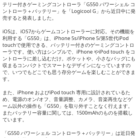
テリー付きゲーミングコントローラ「G550 パワーシェル コ
eスポーツ
ントローラ＋バッテリー」を「Logicool G」から近日中に発
売すると発表しました。
iOSは、iOS7からゲームコントローラーに対応。その機能を
利用する「G550」は、iPhone 5s/iPhone 5/第5世代iPod
touchで使用できる、バッテリー付きのゲーミングコントロ
ーラです。使い方はシンプルで、iPhone やiPod touch をコ
ントローラに差し込むだけ。ポケットや、小さなバッグにも
収まるコンパクトでスマートなデザインになっていますの
で、いつでもどこでも思う存分ゲームを楽しむことができま
す。
また、iPhone およびiPod touch 専用に設計されているた
め、電源のオン/オフ、音量調整、カメラ、音楽再生などゲ
ーム以外の操作も「G550」を取り外すことなく行えます。
またバッテリー容量に関しては、1500mAhのものを搭載し
ています。
「G550 パワーシェル コントローラ＋バッテリー」は近日発