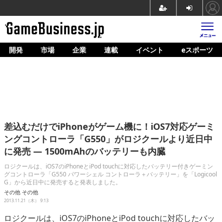
開発
市場
企業
連載
イベント
eスポーツ
ホーム
ゲーム開発
市場
マネタイズ
差込むだけでiPhoneがゲーム機に！iOS7対応ゲーミ
企業動向
ングコントローラ「G550」がロジクールより近日中
に発売 ― 1500mAhのバッテリーも内臓
人材育成
ロジクールは、iOS7のiPhoneとiPod touchに対応したバッテリー付きゲーミン
産業政策
グコントローラ「G550 パワーシェル コントローラ＋バッテリー」を「Logicool
G」から近日中に発売すると発表しました。
連載
その他
その他
2013.11.21（木） 9:13
イベント/セミナー
ロジクールは、iOS7のiPhoneとiPod touchに対応したバッ