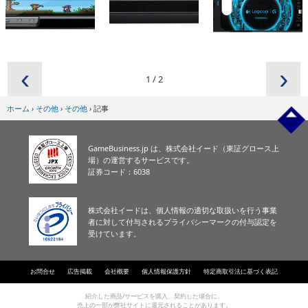
‹
›
1
/
2
ホーム
›
その他
›
その他
›
記事
GameBusiness.jp は、株式会社イード（東証グロース上
場）の運営するサービスです。
証券コード：6038
株式会社イードは、個人情報の適切な取扱いを行う事業
者に対して付与されるプライバシーマークの付与認定を
受けています。
お問合せ
広告掲載
会社概要
個人情報保護方針
特定商取引法に基づく表記
紹介した商品/サービスを購入、契約した場合に、
売上の一部が弊社サイトに還元されることがあります。