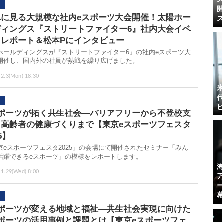
れに見る大規模な社内eスポーツ大会開催！太陽ホー
ディングス『ストリートファイター6』社内大会イベ
トレポート＆松本Pにインタビュー
ホールディングスが『ストリートファイター6』の社内eスポーツ大
開催し、国内外の社員が熱戦を繰り広げました。
.2.3(Mon) 18:30
スポーツが拓く共生社会―バリアフリーから不登校支
、高齢者の健康づくりまで【東京eスポーツフェスタ
5】
京eスポーツフェスタ2025」の会場にて開催されたセミナー「みん
活躍できるeスポーツ」の模様をレポートします。
.1.29(Wed) 8:00
スポーツが変える地域と福祉―共生社会実現に向けた
スポーツの活用事例と課題とは【東京eスポーツフェ