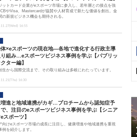
ジットカード企業がeスポーツ市場に参入し、若年層との接点を強
CBやVisa、Mastercardが協賛や人材育成で新たな価値を創出。金
関の新規ビジネス機会も期待される。
.11.27(Wed) 16:55
治体×eスポーツの現在地―各地で進化する行政主導
取り組み…eスポーツビジネス事例を学ぶ【パブリッ
セクター編】
創生から国際交流まで、その取り組みは多岐にわたっています。
.11.21(Thu) 16:30
康増進と地域連携がカギ…プロチームから認知症予
まで、注目のeスポーツビジネス事例を学ぶ【シニア
eスポーツ】
ア向けeスポーツ市場の成長に注目し、健康増進や地域連携を重視
事例を紹介します。