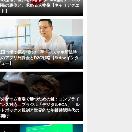
開発の裏側と、求める人物像【キャリアクエ
スト】
米国市場で探る“次の一手”──スマホ新法時
代のアプリ外課金とD2C戦略【Stripeインタ
ビュー】
海外ゲーム市場で勝つための鍵：コンプライ
アンス対応—ブラジル「デジタルECA」 ル
ートボックス規制と世界的な年齢確認時代の
幕開け