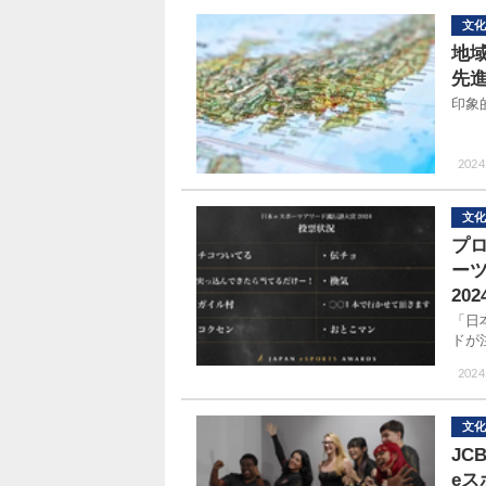
文化
地域
先
印象
2024
文化
プ
ー
20
「日
ドが
2024
文化
JC
e