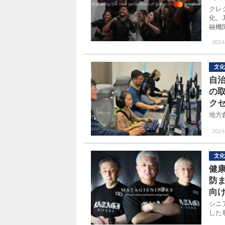
クレ
化。J
融機
2024
文化
自
の
ク
地方
2024
文化
健
防
向け
シニ
した