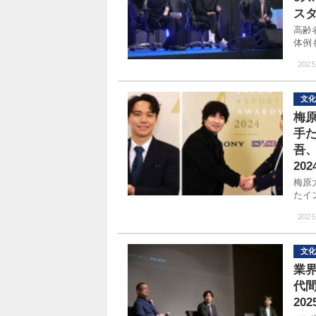
スタ
高齢
体例
2025
文化
梅
手
吾、
20
梅原
たイ
2025
文化
業
代
20