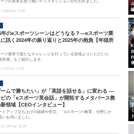
ポーツの未来を想う熱いディスカッションが行われました。
.1.20(Mon) 13:30
25年のeスポーツシーンはどうなる？―eスポーツ業
に訊く2024年の振り返りと2025年の抱負【年頭所
】
ポーツ業界で新たなチャレンジを行っている皆様よりいただいた
頭所感」をご紹介します。
.1.14(Tue) 17:00
ゲームで勝ちたい」が「英語を話せる」に変わる ―
シピの「eスポーツ英会話」が開拓するメタバース教
の新領域【CEOインタビュー】
ートアップ立ち上げの経緯や苦労、「eスポーツ×教育」分野にか
思いを伺いました。
.12.19(Thu) 18:00