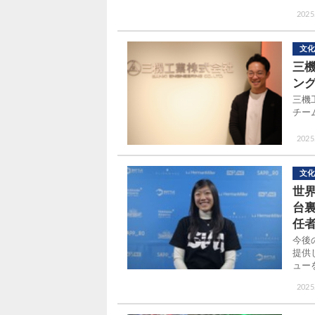
2025
文化
三
ン
三機工
チー
2025
文化
世界
台
任
今後
提供
ュー
2025