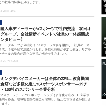
す
その戦略的特徴を分析します。
進
【
3.7(Fri) 20:00
級輸入車ディーラーがeスポーツで社内交流―双日オ
トグループ、全社横断イベントで社員の一体感醸成
インタビュー】
オートグループが全社向けにeスポーツ大会を開催し、社員の一体
育成。予選を経て決勝が行われ、多様な職種が参加し盛況。リアル
【
ーチャルの融合が新たな交流の機会を生みました。
2.21(Fri) 12:18
ーミングデバイスメーカーは全体の22%…教育機関
飲食店など多様化進むeスポーツスポンサー―19チ
・160社のスポンサー企業分析
のeスポーツチームのスポンサーシップは多様化が進み、IT企業や
機関も参画。地域密着型の支援も増加し、新たな市場価値が創出さ
います。