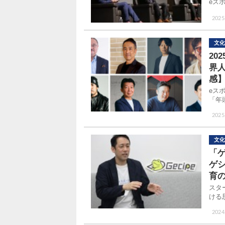
eス
2025
文化
20
界人
感
eス
「年
2025
文化
「
ゲ
育
スタ
ける
2024