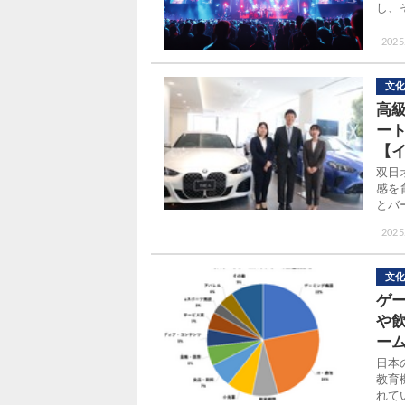
し、
2025.
文化
高
ー
【
双日
感を
とバ
2025.
文化
ゲ
や
ーム
日本
教育
れて