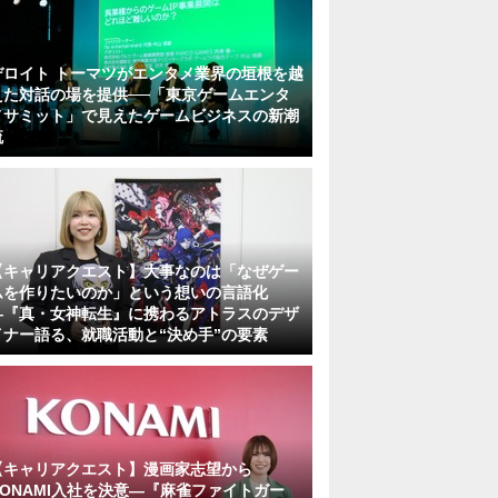
デロイト トーマツがエンタメ業界の垣根を越
えた対話の場を提供──「東京ゲームエンタ
メサミット」で見えたゲームビジネスの新潮
流
【キャリアクエスト】大事なのは「なぜゲー
ムを作りたいのか」という想いの言語化
―『真・女神転生』に携わるアトラスのデザ
イナー語る、就職活動と“決め手”の要素
【キャリアクエスト】漫画家志望から
KONAMI入社を決意―『麻雀ファイトガー