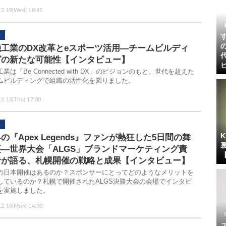
.2.19(Wed) 18:45
機工業のDX改革とeスポーツ活用―チームビルディ
グの新たな可能性【インタビュー】
業は「Be Connected with DX」のビジョンのもと、世代を超えた
ムビルディングで組織の活性化を図りました。
.2.13(Thu) 17:00
の『Apex Legends』ファンが熱狂した5日間の舞
裏―世界大会「ALGS」ブランドマーケティング責
者が語る、札幌開催の戦略と成果【インタビュー】
の日本開催はあるのか？スポンサーにとってどのようなメリットを
しているのか？札幌で開催されたALGS決勝大会の会場でインタビ
を実施しました。
.2.10(Mon) 14:30