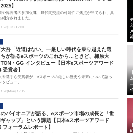
2025】
者や障害者の参加促進、世代間交流の可能性に焦点が当てられ、具
も紹介されました。
.1.28(Tue) 17:00
原大吾「近道はない」―厳しい時代を乗り越えた選
たちが語るeスポーツのこれから…ときど、梅原大
TON・GG インタビュー【日本eスポーツアワード
24 受賞者】
大吾選手ら受賞者が、eスポーツの厳しい歴史や未来について語っ
ンタビュー。
.1.20(Mon) 17:15
界のパイオニアが語る、eスポーツ市場の成長と「世
間ギャップ」という課題【日本eスポーツアワード
25 フォーラムレポート】