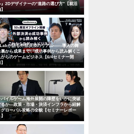
ル』2Dデザイナーの“進路の選び方”【就活
編】
KLabが語る外部決済のリアル――導入の舞
台裏から成果まで、成功事例から読み解くこ
れからのゲームビジネス【6/4セミナー開
催】
モバイルゲーム海外展開の障壁をいかに突破
するか―政策・市場・決済インフラから紐解
くグローバル攻略の全貌【セミナーレポー
ト】