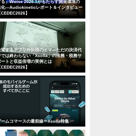
る」Wwise 2026.1がもたらす開発環境の
化―Audiokineticレポート＆インタビュー
CEDEC2026】
激変するアプリ外決済のイマ―ただの決済代
行では終わらない「Xsolla」の法務・税務サ
ポートと収益倍増の実例とは
CEDEC2026】
ゲームコマースの最前線ーXsolla特集