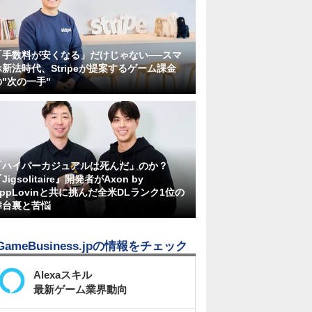
「手数料が安くなる」だけじゃない──スマ
ホ新法時代、Stripeが提案するゲーム課金
の"次の一手"
「ハイパーカジュアルは死んだ」のか？
Jigsolitaire』開発者がAxon by
AppLovinと共に挑んだ全米DLランク1位の
舞台裏と苦悩
GameBusiness.jpの情報をチェック
Alexaスキル
最新ゲーム業界動向