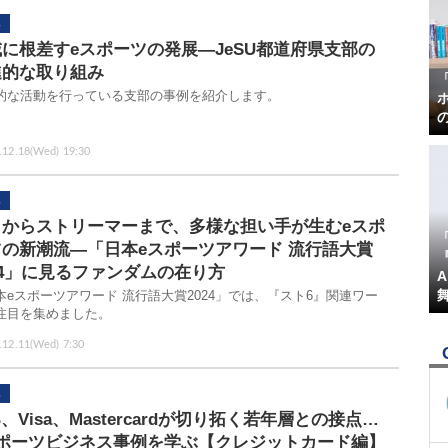
に根差すeスポーツの発展―JeSU都道府県支部の
進的な取り組み
的な活動を行っている支部の事例を紹介します。
.12.18(Wed) 19:30
ロからストリーマーまで、多様な担い手が生むeスポ
ツの新潮流―「日本eスポーツアワード 流行語大賞
『
24」に見るファンダムの在り方
本eスポーツアワード 流行語大賞2024」では、『スト6』関連ワー
注目を集めました。
.12.11(Wed) 7:30
B、Visa、Mastercardが切り拓く若年層との接点…
スポーツビジネス事例を学ぶ【クレジットカード編】