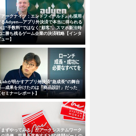
『アークナイツ：エンドフィールド』も採用
するAdyen―アプリ外決済で本当に得られる
のは“手数料”ではなく“顧客”。スマホ新法時
代に勝ち残るゲーム企業の決済戦略【インタ
ビュー】
KLabが明かすアプリ外決済"急成長"の舞台
裏―成果を分けたのは「商品設計」だった
【セミナーレポート】
「まずやってみる」がアークシステムワーク
スの流儀。世界を席巻する2.5D格闘ゲームの