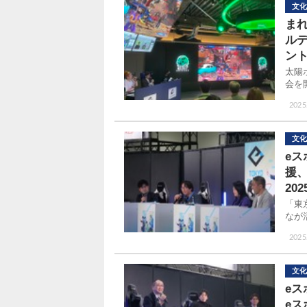
文化
ま
ル
ン
太陽
会を
2025
文化
e
援
202
「東
なが
2025
文化
e
e