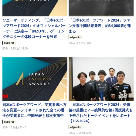
ソニーマーケティング、「日本eスポー
「日本eスポーツアワード2024」ファ
ツアワード2024」のオフィシャルパー
ン投票中間結果発表、約34,000票が集
トナーに決定―「INZONE」ゲーミン
まる
グモニターの体験コーナーを設置
eSports
eSports
2024.11.12(火) 8:00
2024.11.15(金) 16:40
日本eスポーツアワード、受賞者選出方
「日本eスポーツアワード2024」受賞
法を変更―ノミネートされた全ての選
後の反響は？―挑戦的な第2回授賞式も
手が受賞者に…中間発表も順次実施中
予告されたトークイベントをレポート
【TGS2024】
eSports
eSports
2024.11.8(金) 21:40
2024.10.2(水) 12:05