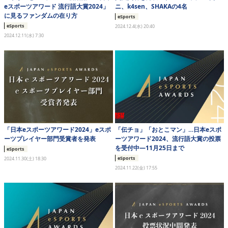
eスポーツアワード 流行語大賞2024」
ニ、k4sen、SHAKAの4名
に見るファンダムの在り方
eSports
eSports
2024.12.4(水) 20:40
2024.12.11(水) 7:30
「日本eスポーツアワード2024」eスポ
「伝チョ」「おとこマン」…日本eスポ
ーツプレイヤー部門受賞者を発表
ーツアワード2024、流行語大賞の投票
を受付中―11月25日まで
eSports
eSports
2024.11.30(土) 18:30
2024.11.22(金) 17:55