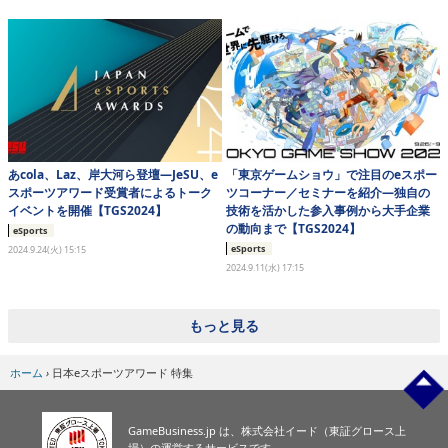
あcola、Laz、岸大河ら登壇―JeSU、e
「東京ゲームショウ」で注目のeスポー
スポーツアワード受賞者によるトーク
ツコーナー／セミナーを紹介―独自の
イベントを開催【TGS2024】
技術を活かした参入事例から大手企業
の動向まで【TGS2024】
eSports
eSports
2024.9.24(火) 15:15
2024.9.11(水) 17:15
もっと見る
ホーム
›
日本eスポーツアワード 特集
GameBusiness.jp は、株式会社イード（東証グロース上
場）の運営するサービスです。