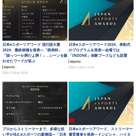
日本eスポーツアワード 流行語大賞
日本eスポーツアワード2024、表彰式
2024、最終候補を発表―「師弟杯」
のプログラムを発表―会場では
「頭っつーか胴だよ胴！」…シーンを賑
「INZONE」体験ブースなども設置
わせたワードが並ぶ
eSports
eSports
2024.12.24(火) 16:30
2024.12.25(水) 20:05
プロからストリーマーまで、多様な担
日本eスポーツアワード、ストリーマー
い手が生むeスポーツの新潮流―「日本
賞受賞者を発表―ドンピシャ、ハイタ