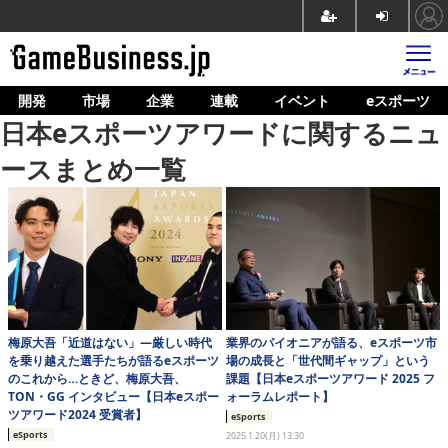
開発
市場
企業
連載
イベント
eスポーツ
ホーム
日本eスポーツアワードに関するニュ
ゲーム開発
ースまとめ一覧
市場
マネタイズ
企業動向
人材育成
梅原大吾「近道はない」―厳しい時代
業界のパイオニアが語る、eスポーツ市
産業政策
を乗り越えた選手たちが語るeスポーツ
場の成長と「世代間ギャップ」という
のこれから…ときど、梅原大吾、
課題【日本eスポーツアワード 2025 フ
連載
TON・GG インタビュー【日本eスポー
ォーラムレポート】
ツアワード2024 受賞者】
eSports
イベント/セミナー
eSports
2025.1.20(月) 13:30