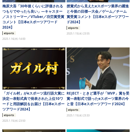
梅原大吾「30年後くらいに評価される
授賞式から見えたeスポーツ業界の躍進
つもりでやったら良い」―キャスター
と今後の目標―大会／ゲーム／チーム
／ストリーマー／VTuber／功労賞受賞
賞受賞コメント【日本eスポーツアワー
コメント【日本eスポーツアワード
ド2024】
2024】
eSports
eSports
2025.1.15(水) 23:55
2025.1.16(木) 14:00
「ガイル村」がeスポーツ流行語大賞に
REJECT・ときど選手が「MVP」賞を受
決定―表彰式典で発表された上位10ワ
賞―表彰式で語ったeスポーツ業界の今
ードと用語解説をお届け【日本eスポー
と昔【日本eスポーツアワード2024】
ツアワード2024】
eSports
eSports
2025.1.15(水) 23:33
2025.1.15(水) 23:50