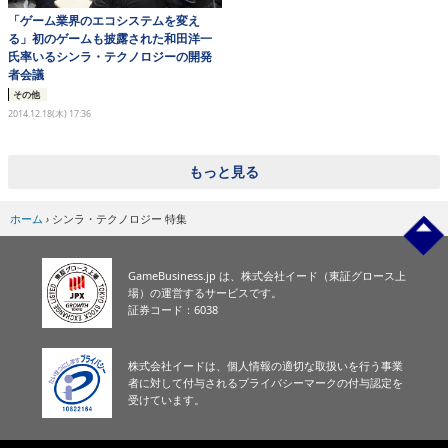
「ゲーム業界のエコシステムを変え
る」初のゲームも披露された和田洋一
氏率いるシンラ・テクノロジーの開発
者会議
その他
2014.12.18(木) 17:36
もっと見る
ホーム
›
シンラ・テクノロジー 特集
GameBusiness.jp は、株式会社イード（東証グロース上
場）の運営するサービスです。
証券コード：6038
株式会社イードは、個人情報の適切な取扱いを行う事業
者に対して付与されるプライバシーマークの付与認定を
受けています。