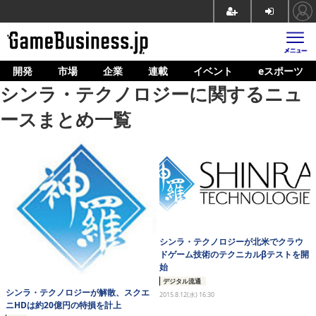
開発
市場
企業
連載
イベント
eスポーツ
ホーム
シンラ・テクノロジーに関するニュ
ゲーム開発
ースまとめ一覧
市場
マネタイズ
企業動向
人材育成
シンラ・テクノロジーが北米でクラウ
産業政策
ドゲーム技術のテクニカルβテストを開
始
連載
デジタル流通
シンラ・テクノロジーが解散、スクエ
2015.8.12(水) 16:30
イベント/セミナー
ニHDは約20億円の特損を計上