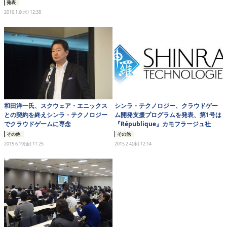
発表
eスポーツ
2016.1.6(水) 12:38
和田洋一氏、スクウェア・エニックス
シンラ・テクノロジー、クラウドゲー
との契約を終えシンラ・テクノロジー
ム開発支援プログラムを発表、第1号は
でクラウドゲームに専念
『République』カモフラージュ社
その他
その他
2015.6.19(金) 11:25
2015.2.4(水) 12:14