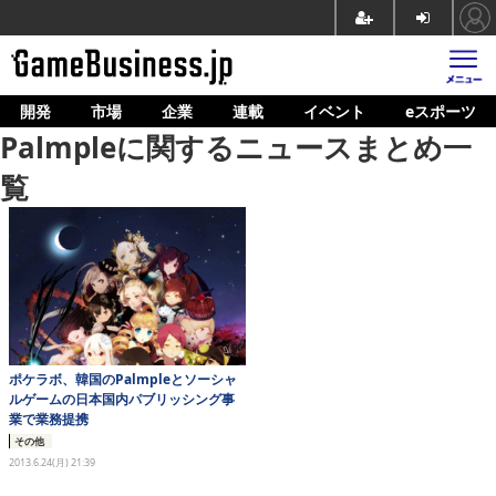
開発
市場
企業
連載
イベント
eスポーツ
ホーム
Palmpleに関するニュースまとめ一
ゲーム開発
覧
市場
マネタイズ
企業動向
人材育成
ポケラボ、韓国のPalmpleとソーシャ
産業政策
ルゲームの日本国内パブリッシング事
業で業務提携
連載
その他
2013.6.24(月) 21:39
イベント/セミナー