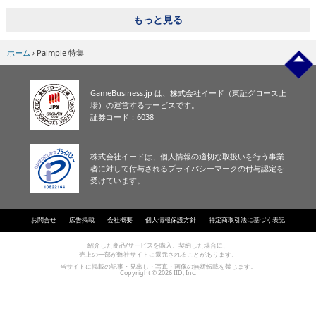
eスポーツ
もっと見る
ホーム
›
Palmple 特集
GameBusiness.jp は、株式会社イード（東証グロース上
場）の運営するサービスです。
証券コード：6038
株式会社イードは、個人情報の適切な取扱いを行う事業
者に対して付与されるプライバシーマークの付与認定を
受けています。
お問合せ
広告掲載
会社概要
個人情報保護方針
特定商取引法に基づく表記
紹介した商品/サービスを購入、契約した場合に、
売上の一部が弊社サイトに還元されることがあります。
当サイトに掲載の記事・見出し・写真・画像の無断転載を禁じます。
Copyright © 2026 IID, Inc.