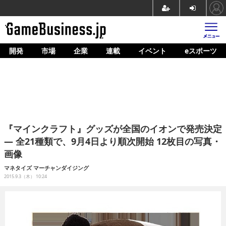
開発
市場
企業
連載
イベント
eスポーツ
ホーム
ゲーム開発
市場
マネタイズ
『マインクラフト』グッズが全国のイオンで発売決定
企業動向
― 全21種類で、9月4日より順次開始 12枚目の写真・
画像
人材育成
マネタイズ
マーチャンダイジング
産業政策
2015.9.3（木） 10:24
連載
イベント/セミナー