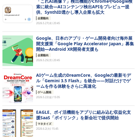
「これAI画像？」検出機能がChromeやGoogle検
索に統合―AIコンテンツ検出APIをプレビュー提
供、SynthID透かし導入企業も拡大
企業動向
2026.5.27(水) 20:45
Google、日本のアプリ・ゲーム開発者向け海外展
開支援策「Google Play Accelerator Japan」募集
開始―Android XR開発者支援も
企業動向
2026.5.25(月) 20:45
AIゲーム生成のDreamCore、Googleの最新モデ
ル「Gemini 3.5 Flash」を統合——対話だけでゲ
ームを作る体験をさらに高速化
ゲーム開発
2026.5.22(金) 15:05
EAGLE、ポイ活機能をアプリに組み込む収益化支
援SaaS「ポイリンク」を新会社で提供開始
マネタイズ
2026.6.2(火) 15:45