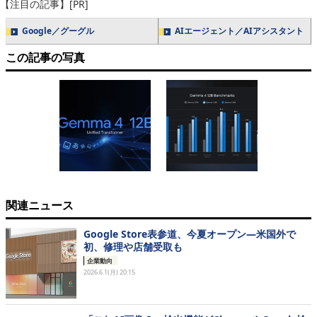
【注目の記事】[PR]
Google／グーグル
AIエージェント／AIアシスタント
この記事の写真
関連ニュース
Google Store表参道、今夏オープン―米国外で
初、修理や店舗受取も
企業動向
2026.6.1(月) 20:15