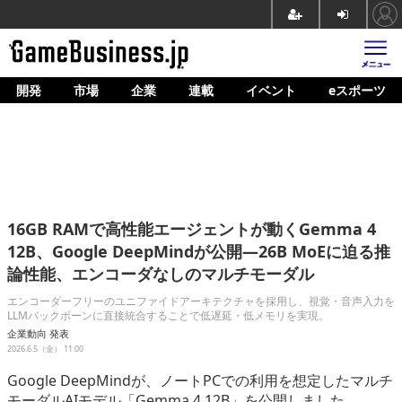
開発
市場
企業
連載
イベント
eスポーツ
ホーム
ゲーム開発
市場
マネタイズ
16GB RAMで高性能エージェントが動くGemma 4
企業動向
12B、Google DeepMindが公開―26B MoEに迫る推
論性能、エンコーダなしのマルチモーダル
人材育成
エンコーダーフリーのユニファイドアーキテクチャを採用し、視覚・音声入力を
産業政策
LLMバックボーンに直接統合することで低遅延・低メモリを実現。
企業動向
発表
連載
2026.6.5（金） 11:00
Google DeepMindが、ノートPCでの利用を想定したマルチ
イベント/セミナー
モーダルAIモデル「Gemma 4 12B」を公開しました。