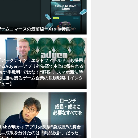
ゲームコマースの最前線ーXsolla特集
『アークナイツ：エンドフィールド』も採用
するAdyen―アプリ外決済で本当に得られる
のは“手数料”ではなく“顧客”。スマホ新法時
代に勝ち残るゲーム企業の決済戦略【インタ
ビュー】
KLabが明かすアプリ外決済"急成長"の舞台
裏―成果を分けたのは「商品設計」だった