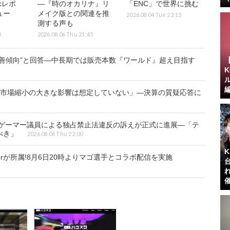
icレポ
―『時のオカリナ』リ
「ENC」で世界に挑む
ュー
メイク版との関連を推
2026.08.04 Tue 22:15
】
測する声も
0
2026.08.06 Thu 21:45
善傾向”と回答―中長期では販売本数『ワールド』超え目指す
ク市場縮小の大きな影響は想定していない」―決算の質疑応答に
のゲーマー議員による独占禁止法違反の訴えが正式に進展―「テ
べき」
2026.08.06 Thu 22:00
berが所属!8月6日20時よりマゴ選手とコラボ配信を実施