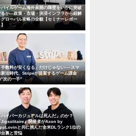
モバイルゲーム海外展開の障壁をいかに突破
するか―政策・市場・決済インフラから紐解
くグローバル攻略の全貌【セミナーレポー
ト】
「手数料が安くなる」だけじゃない──スマ
ホ新法時代、Stripeが提案するゲーム課金
の"次の一手"
「ハイパーカジュアルは死んだ」のか？
Jigsolitaire』開発者がAxon by
AppLovinと共に挑んだ全米DLランク1位の
舞台裏と苦悩