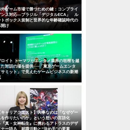
海外ゲーム市場で勝つための鍵：コンプライ
アンス対応—ブラジル「デジタルECA」 ル
ートボックス規制と世界的な年齢確認時代の
幕開け
デロイト トーマツがエンタメ業界の垣根を越
えた対話の場を提供──「東京ゲームエンタ
メサミット」で見えたゲームビジネスの新潮
流
【キャリアクエスト】大事なのは「なぜゲー
ムを作りたいのか」という想いの言語化
―『真・女神転生』に携わるアトラスのデザ
イナー語る、就職活動と“決め手”の要素