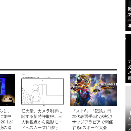
らし、
任天堂、カメラ制御に
『スト6』『餓狼』日
に集中
関する新特許取得。三
本代表選手6名が決定!
26.1が
人称視点から撮影モー
サウジアラビアで開催
境の進
ドへスムーズに移行
するeスポーツ大会