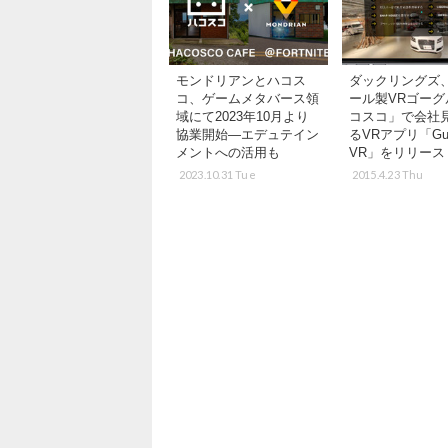
モンドリアンとハコス
ダックリングズ
コ、ゲームメタバース領
ール製VRゴーグ
域にて2023年10月より
コスコ」で会社
協業開始―エデュテイン
るVRアプリ「Gulli
メントへの活用も
VR」をリリース
2023.10.31 Tue
2015.4.23 Thu