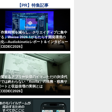
【PR】特集記事
「作業時間を減らし、クリエイティブに集中
る」Wwise 2026.1がもたらす開発環境の
化―Audiokineticレポート＆インタビュー
CEDEC2026】
激変するアプリ外決済のイマ―ただの決済代
行では終わらない「Xsolla」の法務・税務サ
ポートと収益倍増の実例とは
CEDEC2026】