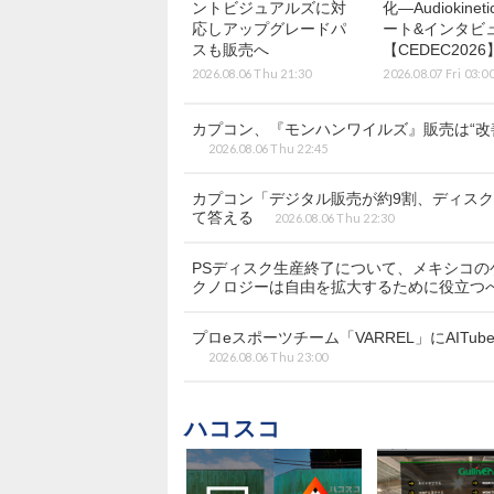
ントビジュアルズに対
化―Audiokinet
応しアップグレードパ
ート&インタビ
スも販売へ
【CEDEC2026
2026.08.06 Thu 21:30
2026.08.07 Fri 03:0
カプコン、『モンハンワイルズ』販売は“改
2026.08.06 Thu 22:45
カプコン「デジタル販売が約9割、ディス
て答える
2026.08.06 Thu 22:30
PSディスク生産終了について、メキシコ
クノロジーは自由を拡大するために役立つ
プロeスポーツチーム「VARREL」にAITu
2026.08.06 Thu 23:00
ハコスコ