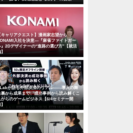
【キャリアクエスト】漫画家志望から
KONAMI入社を決意―『麻雀ファイトガー
ル』2Dデザイナーの“進路の選び方”【就活
編】
KLabが語る外部決済のリアル――導入の舞
台裏から成果まで、成功事例から読み解くこ
れからのゲームビジネス【6/4セミナー開
催】