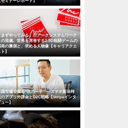
【セミナーレポート】
「まずやってみる」がアークシステムワーク
スの流儀。世界を席巻する2.5D格闘ゲームの
開発の裏側と、求める人物像【キャリアクエ
スト】
米国市場で探る“次の一手”──スマホ新法時
代のアプリ外課金とD2C戦略【Stripeインタ
ビュー】